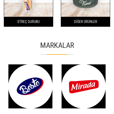
STREÇ GURUBU
DİĞER ÜRÜNLER
MARKALAR